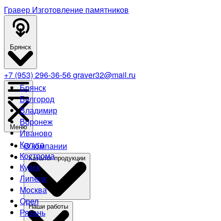
Гравер
Изготовление памятников
Брянск
+7 (953) 296-36-56
graver32@mail.ru
Брянск
Белгород
Владимир
Воронеж
Меню
Иваново
Калуга
О компании
Кострома
Каталог продукции
Курск
Липецк
Москва
Орел
Наши работы
Рязань