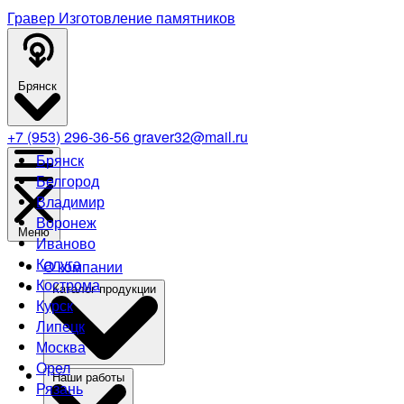
Гравер
Изготовление памятников
Брянск
+7 (953) 296-36-56
graver32@mail.ru
Брянск
Белгород
Владимир
Воронеж
Меню
Иваново
Калуга
О компании
Кострома
Каталог продукции
Курск
Липецк
Москва
Орел
Наши работы
Рязань