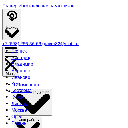
Гравер
Изготовление памятников
Брянск
+7 (953) 296-36-56
graver32@mail.ru
Брянск
Белгород
Владимир
Воронеж
Меню
Иваново
Калуга
О компании
Кострома
Каталог продукции
Курск
Липецк
Москва
Орел
Наши работы
Рязань