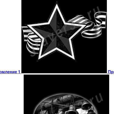
рмление 1
Пр