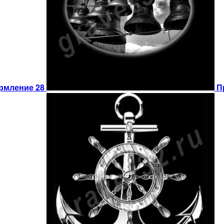
рмление 28
П