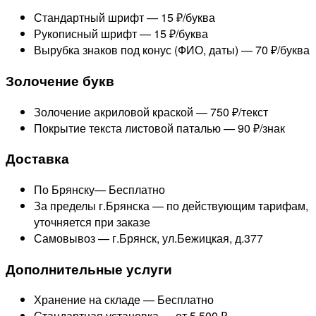
Стандартный шрифт —
15 ₽/буква
Рукописный шрифт —
15 ₽/буква
Вырубка знаков под конус (ФИО, даты) —
70 ₽/буква
Золочение букв
Золочение акриловой краской —
750 ₽/текст
Покрытие текста листовой паталью —
90 ₽/знак
Доставка
По Брянску—
Бесплатно
За пределы г.Брянска —
по действующим тарифам,
уточняется при заказе
Самовывоз — г.Брянск, ул.Бежицкая, д.377
Дополнительные услуги
Хранение на складе —
Бесплатно
Стандартная установка —
от 5 500 ₽