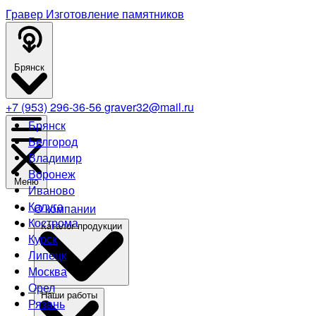
Гравер
Изготовление памятников
Брянск
+7 (953) 296-36-56
graver32@mail.ru
Брянск
Белгород
Владимир
Воронеж
Меню
Иваново
Калуга
О компании
Кострома
Каталог продукции
Курск
Липецк
Москва
Орел
Наши работы
Рязань