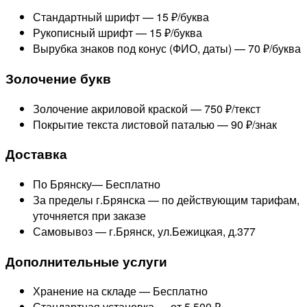
Стандартный шрифт —
15 ₽/буква
Рукописный шрифт —
15 ₽/буква
Вырубка знаков под конус (ФИО, даты) —
70 ₽/буква
Золочение букв
Золочение акриловой краской —
750 ₽/текст
Покрытие текста листовой паталью —
90 ₽/знак
Доставка
По Брянску—
Бесплатно
За пределы г.Брянска —
по действующим тарифам,
уточняется при заказе
Самовывоз — г.Брянск, ул.Бежицкая, д.377
Дополнительные услуги
Хранение на складе —
Бесплатно
Стандартная установка —
от 5 500 ₽