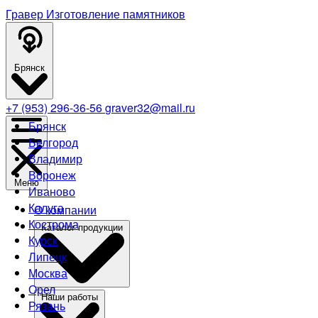
Гравер
Изготовление памятников
Брянск
+7 (953) 296-36-56
graver32@mail.ru
Брянск
Белгород
Владимир
Воронеж
Меню
Иваново
Калуга
О компании
Кострома
Каталог продукции
Курск
Липецк
Москва
Орел
Наши работы
Рязань