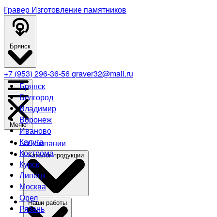
Гравер
Изготовление памятников
Брянск
+7 (953) 296-36-56
graver32@mail.ru
Брянск
Белгород
Владимир
Воронеж
Меню
Иваново
Калуга
О компании
Кострома
Каталог продукции
Курск
Липецк
Москва
Орел
Наши работы
Рязань