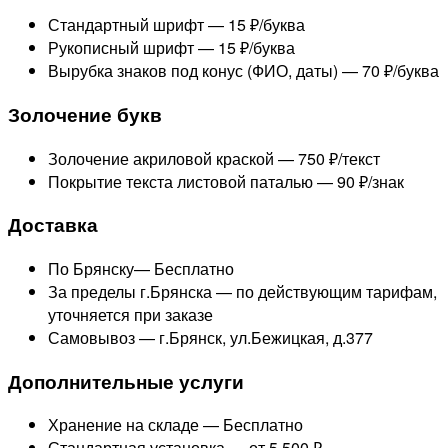
Стандартный шрифт —
15 ₽/буква
Рукописный шрифт —
15 ₽/буква
Вырубка знаков под конус (ФИО, даты) —
70 ₽/буква
Золочение букв
Золочение акриловой краской —
750 ₽/текст
Покрытие текста листовой паталью —
90 ₽/знак
Доставка
По Брянску—
Бесплатно
За пределы г.Брянска —
по действующим тарифам,
уточняется при заказе
Самовывоз — г.Брянск, ул.Бежицкая, д.377
Дополнительные услуги
Хранение на складе —
Бесплатно
Стандартная установка —
от 5 500 ₽