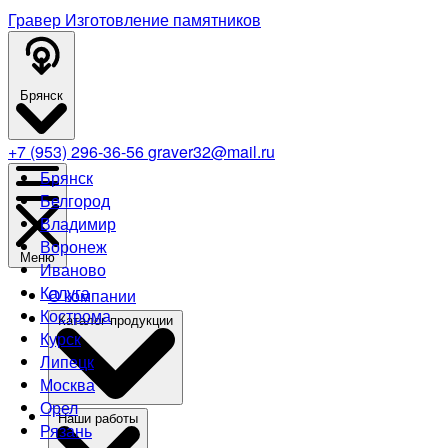
Гравер
Изготовление памятников
Брянск
+7 (953) 296-36-56
graver32@mail.ru
Брянск
Белгород
Владимир
Воронеж
Меню
Иваново
Калуга
О компании
Кострома
Каталог продукции
Курск
Липецк
Москва
Орел
Наши работы
Рязань