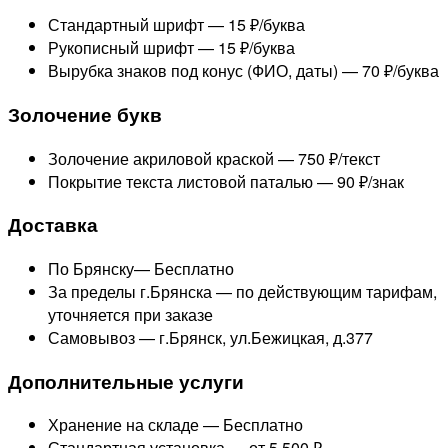
Стандартный шрифт —
15 ₽/буква
Рукописный шрифт —
15 ₽/буква
Вырубка знаков под конус (ФИО, даты) —
70 ₽/буква
Золочение букв
Золочение акриловой краской —
750 ₽/текст
Покрытие текста листовой паталью —
90 ₽/знак
Доставка
По Брянску—
Бесплатно
За пределы г.Брянска —
по действующим тарифам,
уточняется при заказе
Самовывоз — г.Брянск, ул.Бежицкая, д.377
Дополнительные услуги
Хранение на складе —
Бесплатно
Стандартная установка —
от 5 500 ₽