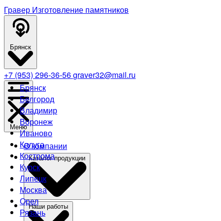
Гравер
Изготовление памятников
Брянск
+7 (953) 296-36-56
graver32@mail.ru
Брянск
Белгород
Владимир
Воронеж
Меню
Иваново
Калуга
О компании
Кострома
Каталог продукции
Курск
Липецк
Москва
Орел
Наши работы
Рязань