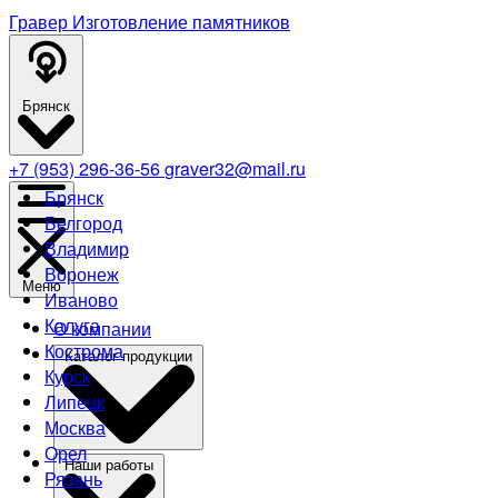
Гравер
Изготовление памятников
Брянск
+7 (953) 296-36-56
graver32@mail.ru
Брянск
Белгород
Владимир
Воронеж
Меню
Иваново
Калуга
О компании
Кострома
Каталог продукции
Курск
Липецк
Москва
Орел
Наши работы
Рязань