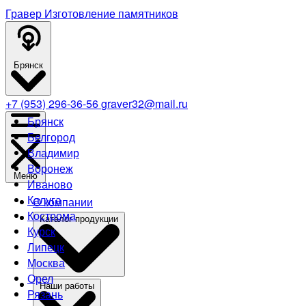
Гравер
Изготовление памятников
Брянск
+7 (953) 296-36-56
graver32@mail.ru
Брянск
Белгород
Владимир
Воронеж
Меню
Иваново
Калуга
О компании
Кострома
Каталог продукции
Курск
Липецк
Москва
Орел
Наши работы
Рязань