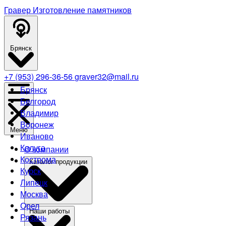
Гравер
Изготовление памятников
Брянск
+7 (953) 296-36-56
graver32@mail.ru
Брянск
Белгород
Владимир
Воронеж
Меню
Иваново
Калуга
О компании
Кострома
Каталог продукции
Курск
Липецк
Москва
Орел
Наши работы
Рязань