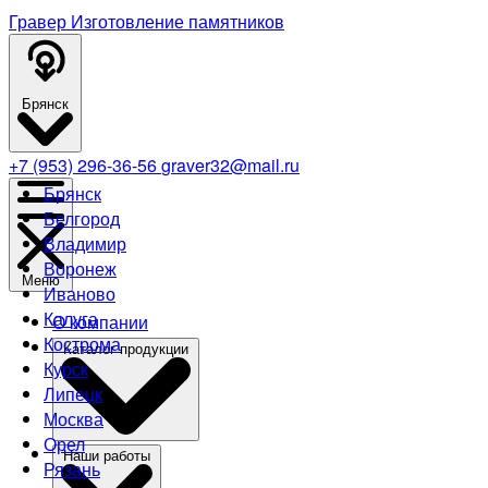
Гравер
Изготовление памятников
Брянск
+7 (953) 296-36-56
graver32@mail.ru
Брянск
Белгород
Владимир
Воронеж
Меню
Иваново
Калуга
О компании
Кострома
Каталог продукции
Курск
Липецк
Москва
Орел
Наши работы
Рязань