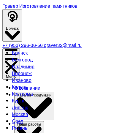
Гравер
Изготовление памятников
Брянск
+7 (953) 296-36-56
graver32@mail.ru
Брянск
Белгород
Владимир
Воронеж
Меню
Иваново
Калуга
О компании
Кострома
Каталог продукции
Курск
Липецк
Москва
Орел
Наши работы
Рязань