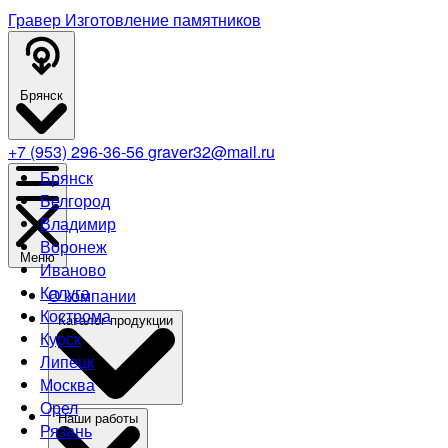
Гравер
Изготовление памятников
Брянск
+7 (953) 296-36-56
graver32@mail.ru
Брянск
Белгород
Владимир
Воронеж
Меню
Иваново
Калуга
О компании
Кострома
Каталог продукции
Курск
Липецк
Москва
Орел
Наши работы
Рязань