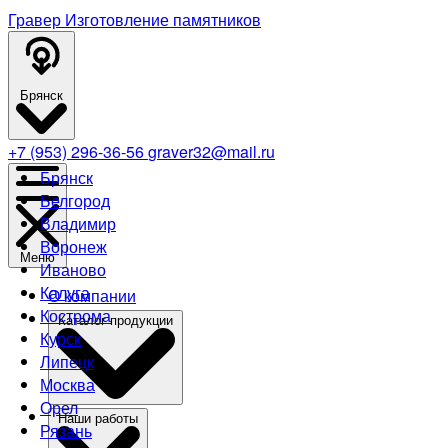
Гравер
Изготовление памятников
Брянск
+7 (953) 296-36-56
graver32@mail.ru
Брянск
Белгород
Владимир
Воронеж
Меню
Иваново
Калуга
О компании
Кострома
Каталог продукции
Курск
Липецк
Москва
Орел
Наши работы
Рязань