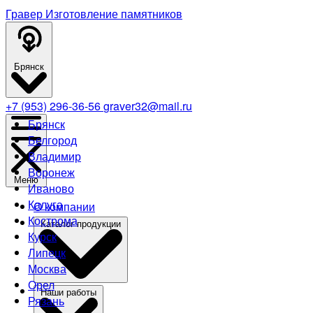
Гравер
Изготовление памятников
Брянск
+7 (953) 296-36-56
graver32@mail.ru
Брянск
Белгород
Владимир
Воронеж
Меню
Иваново
Калуга
О компании
Кострома
Каталог продукции
Курск
Липецк
Москва
Орел
Наши работы
Рязань