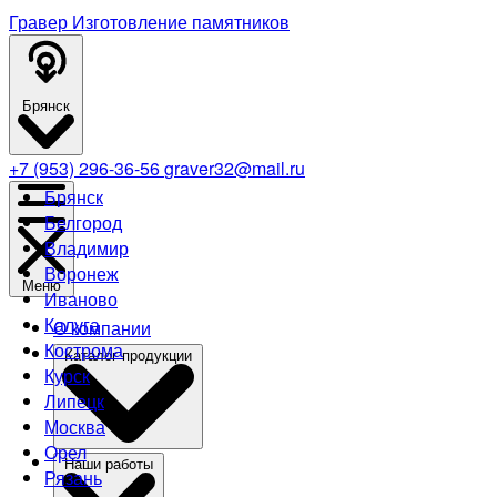
Гравер
Изготовление памятников
Брянск
+7 (953) 296-36-56
graver32@mail.ru
Брянск
Белгород
Владимир
Воронеж
Меню
Иваново
Калуга
О компании
Кострома
Каталог продукции
Курск
Липецк
Москва
Орел
Наши работы
Рязань