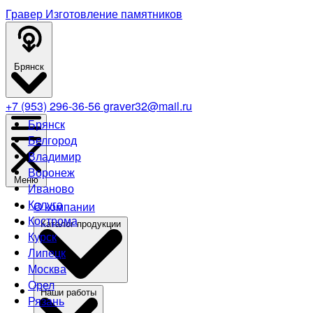
Гравер
Изготовление памятников
Брянск
+7 (953) 296-36-56
graver32@mail.ru
Брянск
Белгород
Владимир
Воронеж
Меню
Иваново
Калуга
О компании
Кострома
Каталог продукции
Курск
Липецк
Москва
Орел
Наши работы
Рязань