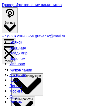
Гравер
Изготовление памятников
Брянск
+7 (953) 296-36-56
graver32@mail.ru
Брянск
Белгород
Владимир
Воронеж
Меню
Иваново
Калуга
О компании
Кострома
Каталог продукции
Курск
Липецк
Москва
Орел
Наши работы
Рязань