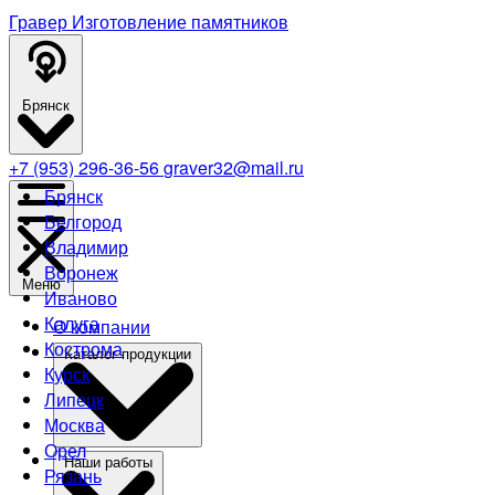
Гравер
Изготовление памятников
Брянск
+7 (953) 296-36-56
graver32@mail.ru
Брянск
Белгород
Владимир
Воронеж
Меню
Иваново
Калуга
О компании
Кострома
Каталог продукции
Курск
Липецк
Москва
Орел
Наши работы
Рязань