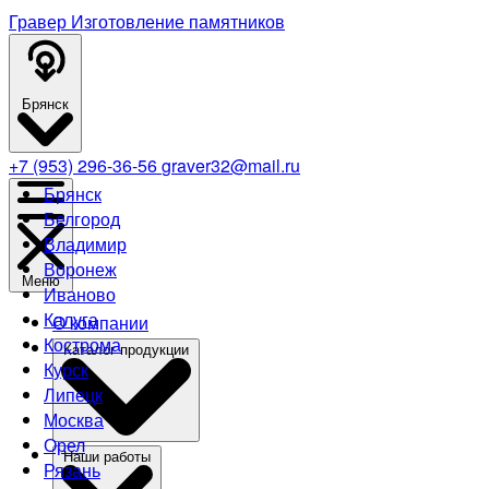
Гравер
Изготовление памятников
Брянск
+7 (953) 296-36-56
graver32@mail.ru
Брянск
Белгород
Владимир
Воронеж
Меню
Иваново
Калуга
О компании
Кострома
Каталог продукции
Курск
Липецк
Москва
Орел
Наши работы
Рязань