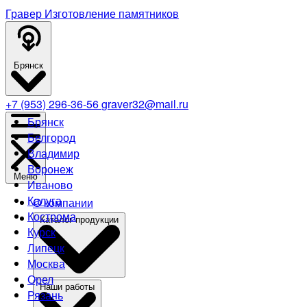
Гравер
Изготовление памятников
Брянск
+7 (953) 296-36-56
graver32@mail.ru
Брянск
Белгород
Владимир
Воронеж
Меню
Иваново
Калуга
О компании
Кострома
Каталог продукции
Курск
Липецк
Москва
Орел
Наши работы
Рязань