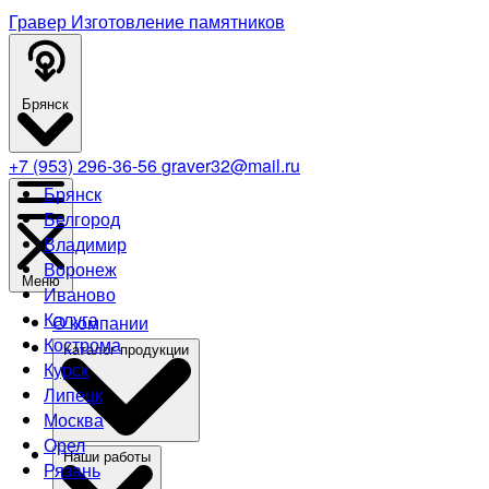
Гравер
Изготовление памятников
Брянск
+7 (953) 296-36-56
graver32@mail.ru
Брянск
Белгород
Владимир
Воронеж
Меню
Иваново
Калуга
О компании
Кострома
Каталог продукции
Курск
Липецк
Москва
Орел
Наши работы
Рязань