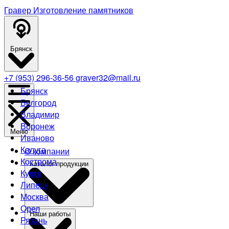
Гравер
Изготовление памятников
Брянск
+7 (953) 296-36-56
graver32@mail.ru
Брянск
Белгород
Владимир
Воронеж
Меню
Иваново
Калуга
О компании
Кострома
Каталог продукции
Курск
Липецк
Москва
Орел
Наши работы
Рязань