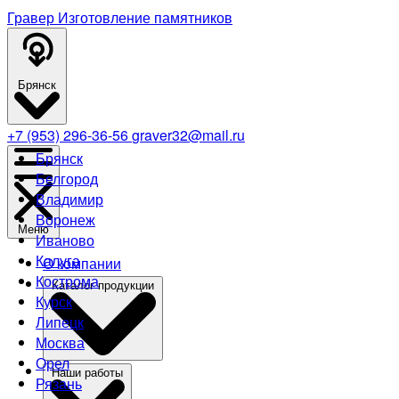
Гравер
Изготовление памятников
Брянск
+7 (953) 296-36-56
graver32@mail.ru
Брянск
Белгород
Владимир
Воронеж
Меню
Иваново
Калуга
О компании
Кострома
Каталог продукции
Курск
Липецк
Москва
Орел
Наши работы
Рязань