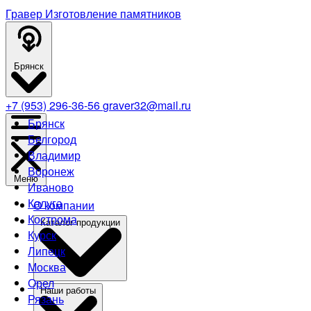
Гравер
Изготовление памятников
Брянск
+7 (953) 296-36-56
graver32@mail.ru
Брянск
Белгород
Владимир
Воронеж
Меню
Иваново
Калуга
О компании
Кострома
Каталог продукции
Курск
Липецк
Москва
Орел
Наши работы
Рязань