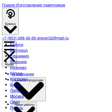
Гравер
Изготовление памятников
Брянск
+7 (953) 296-36-56
graver32@mail.ru
Брянск
Белгород
Владимир
Воронеж
Меню
Иваново
Калуга
О компании
Кострома
Каталог продукции
Курск
Липецк
Москва
Орел
Наши работы
Рязань