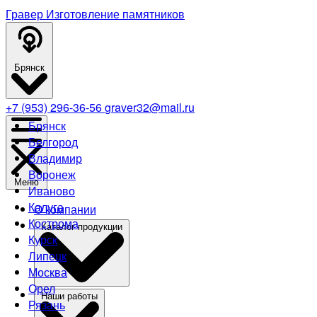
Гравер
Изготовление памятников
Брянск
+7 (953) 296-36-56
graver32@mail.ru
Брянск
Белгород
Владимир
Воронеж
Меню
Иваново
Калуга
О компании
Кострома
Каталог продукции
Курск
Липецк
Москва
Орел
Наши работы
Рязань